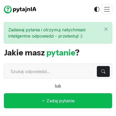
Zadawaj pytania i otrzymuj natychmiast
inteligentne odpowiedzi - przetestuj! :)
Jakie masz
pytanie
?
lub
Zadaj pytanie