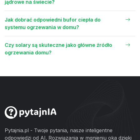
jądrowe na świecie?
Jak dobrać odpowiedni bufor ciepła do
systemu ogrzewania w domu?
Czy solary są skuteczne jako główne źródło
ogrzewania domu?
Pytajnia.pl - Twoje pytania, nasze inteligentne
odpowiedzi od AI. Rozwiązania w mgnieniu oka dzięki