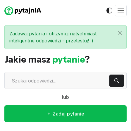
Zadawaj pytania i otrzymuj natychmiast
inteligentne odpowiedzi - przetestuj! :)
Jakie masz
pytanie
?
lub
Zadaj pytanie