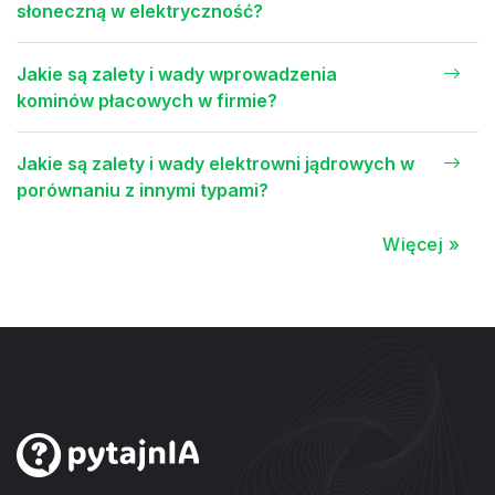
słoneczną w elektryczność?
Jakie są zalety i wady wprowadzenia
kominów płacowych w firmie?
Jakie są zalety i wady elektrowni jądrowych w
porównaniu z innymi typami?
Więcej »