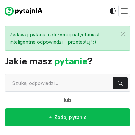
Zadawaj pytania i otrzymuj natychmiast
inteligentne odpowiedzi - przetestuj! :)
Jakie masz
pytanie
?
lub
Zadaj pytanie