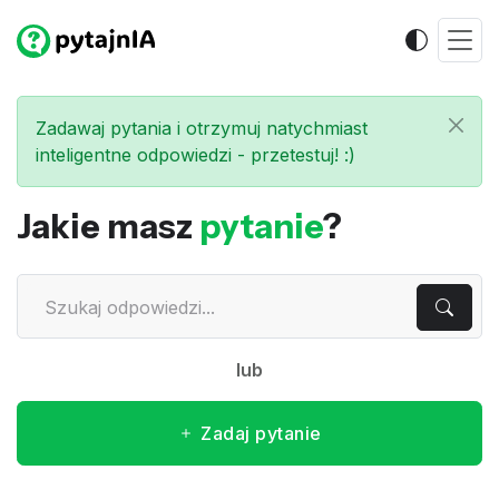
Zadawaj pytania i otrzymuj natychmiast
inteligentne odpowiedzi - przetestuj! :)
Jakie masz
pytanie
?
lub
Zadaj pytanie