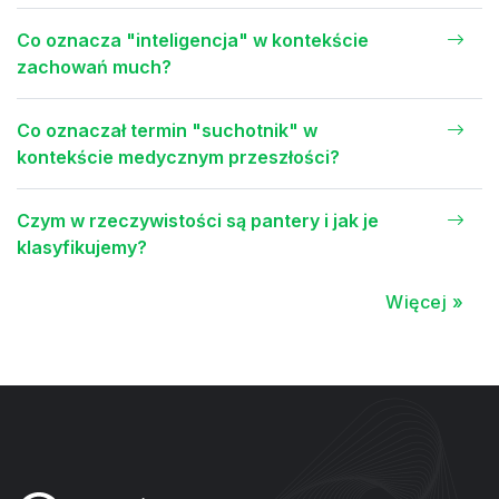
Co oznacza "inteligencja" w kontekście
zachowań much?
Co oznaczał termin "suchotnik" w
kontekście medycznym przeszłości?
Czym w rzeczywistości są pantery i jak je
klasyfikujemy?
Więcej »