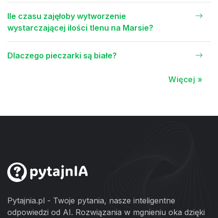
Ile czasu zajęłoby wytworzenie
wystarczającej ilości tlenu na Marsie?
Dlaczego pieczarki są białe?
Więcej »
Pytajnia.pl - Twoje pytania, nasze inteligentne
odpowiedzi od AI. Rozwiązania w mgnieniu oka dzięki