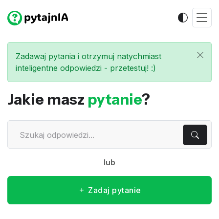
Zadawaj pytania i otrzymuj natychmiast
inteligentne odpowiedzi - przetestuj! :)
Jakie masz
pytanie
?
lub
Zadaj pytanie