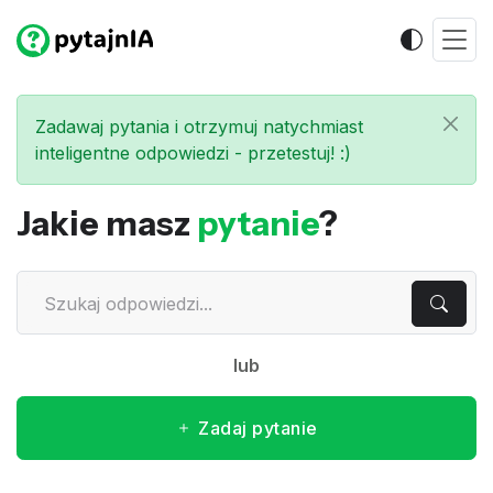
Zadawaj pytania i otrzymuj natychmiast
inteligentne odpowiedzi - przetestuj! :)
Jakie masz
pytanie
?
lub
Zadaj pytanie