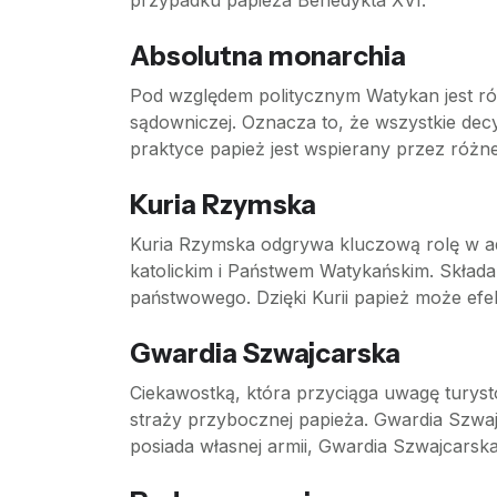
przypadku papieża Benedykta XVI.
Absolutna monarchia
Pod względem politycznym Watykan jest ró
sądowniczej. Oznacza to, że wszystkie dec
praktyce papież jest wspierany przez różne
Kuria Rzymska
Kuria Rzymska odgrywa kluczową rolę w adm
katolickim i Państwem Watykańskim. Składa s
państwowego. Dzięki Kurii papież może efe
Gwardia Szwajcarska
Ciekawostką, która przyciąga uwagę turyst
straży przybocznej papieża. Gwardia Szwajc
posiada własnej armii, Gwardia Szwajcarsk