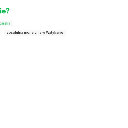
ie?
carska
absolutna monarchia w Watykanie