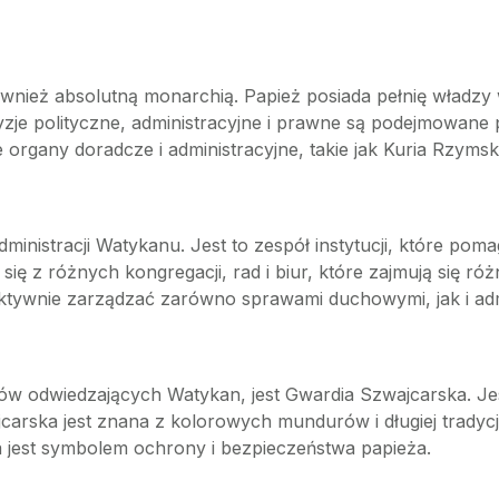
wnież absolutną monarchią. Papież posiada pełnię władzy
yzje polityczne, administracyjne i prawne są podejmowane 
 organy doradcze i administracyjne, takie jak Kuria Rzyms
inistracji Watykanu. Jest to zespół instytucji, które pom
ię z różnych kongregacji, rad i biur, które zajmują się ró
ktywnie zarządzać zarówno sprawami duchowymi, jak i adm
ów odwiedzających Watykan, jest Gwardia Szwajcarska. Jest
arska jest znana z kolorowych mundurów i długiej tradycji
a jest symbolem ochrony i bezpieczeństwa papieża.