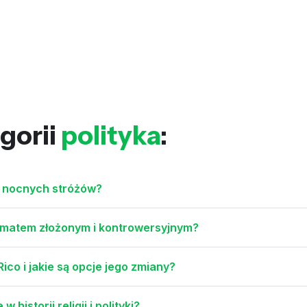
gorii
polityka
:
w nocnych stróżów?
ematem złożonym i kontrowersyjnym?
Rico i jakie są opcje jego zmiany?
historii religii i polityki?