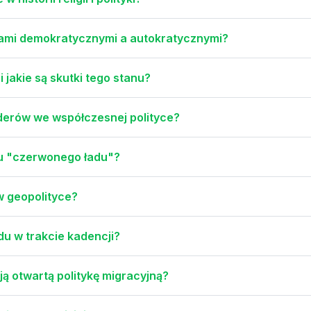
mami demokratycznymi a autokratycznymi?
 jakie są skutki tego stanu?
iderów we współczesnej polityce?
iu "czerwonego ładu"?
w geopolityce?
du w trakcie kadencji?
ją otwartą politykę migracyjną?