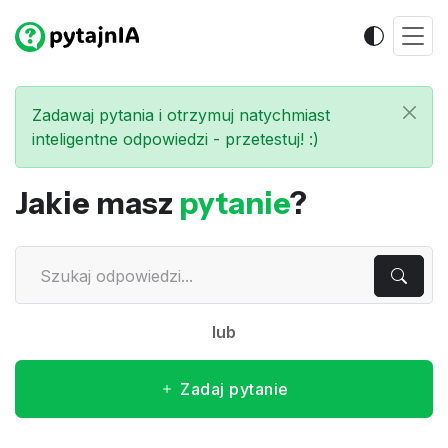
Zadawaj pytania i otrzymuj natychmiast
inteligentne odpowiedzi - przetestuj! :)
Jakie masz
pytanie
?
lub
Zadaj pytanie