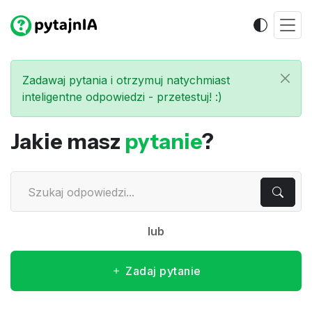
Zadawaj pytania i otrzymuj natychmiast
inteligentne odpowiedzi - przetestuj! :)
Jakie masz
pytanie
?
lub
Zadaj pytanie