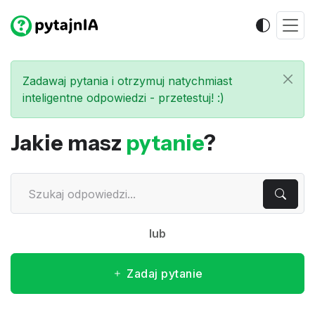
Zadawaj pytania i otrzymuj natychmiast
inteligentne odpowiedzi - przetestuj! :)
Jakie masz
pytanie
?
lub
Zadaj pytanie