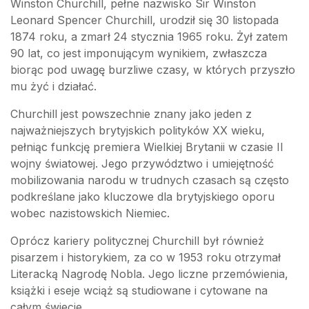
Winston Churchill, pełne nazwisko Sir Winston
Leonard Spencer Churchill, urodził się 30 listopada
1874 roku, a zmarł 24 stycznia 1965 roku. Żył zatem
90 lat, co jest imponującym wynikiem, zwłaszcza
biorąc pod uwagę burzliwe czasy, w których przyszło
mu żyć i działać.
Churchill jest powszechnie znany jako jeden z
najważniejszych brytyjskich polityków XX wieku,
pełniąc funkcję premiera Wielkiej Brytanii w czasie II
wojny światowej. Jego przywództwo i umiejętność
mobilizowania narodu w trudnych czasach są często
podkreślane jako kluczowe dla brytyjskiego oporu
wobec nazistowskich Niemiec.
Oprócz kariery politycznej Churchill był również
pisarzem i historykiem, za co w 1953 roku otrzymał
Literacką Nagrodę Nobla. Jego liczne przemówienia,
książki i eseje wciąż są studiowane i cytowane na
całym świecie.