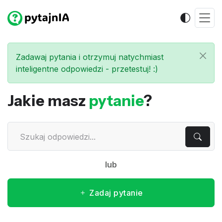
Zadawaj pytania i otrzymuj natychmiast
inteligentne odpowiedzi - przetestuj! :)
Jakie masz
pytanie
?
lub
Zadaj pytanie