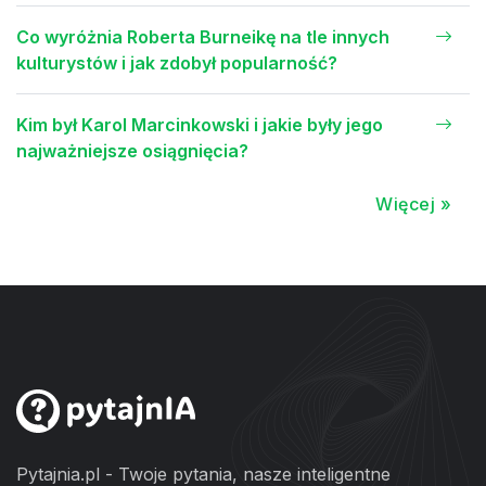
Co wyróżnia Roberta Burneikę na tle innych
kulturystów i jak zdobył popularność?
Kim był Karol Marcinkowski i jakie były jego
najważniejsze osiągnięcia?
Więcej »
Pytajnia.pl - Twoje pytania, nasze inteligentne