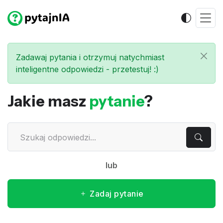
Zadawaj pytania i otrzymuj natychmiast
inteligentne odpowiedzi - przetestuj! :)
Jakie masz
pytanie
?
lub
Zadaj pytanie