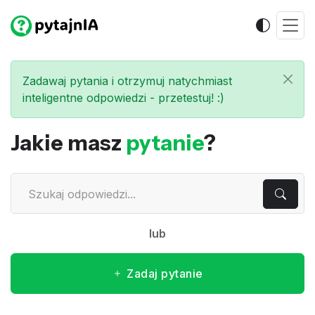
Zadawaj pytania i otrzymuj natychmiast
inteligentne odpowiedzi - przetestuj! :)
Jakie masz
pytanie
?
lub
Zadaj pytanie