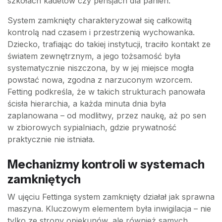
szkołach kadetów czy pensjach dla panien.
System zamknięty charakteryzował się całkowitą
kontrolą nad czasem i przestrzenią wychowanka.
Dziecko, trafiając do takiej instytucji, traciło kontakt ze
światem zewnętrznym, a jego tożsamość była
systematycznie niszczona, by w jej miejsce mogła
powstać nowa, zgodna z narzuconym wzorcem.
Fetting podkreśla, że w takich strukturach panowała
ścisła hierarchia, a każda minuta dnia była
zaplanowana – od modlitwy, przez naukę, aż po sen
w zbiorowych sypialniach, gdzie prywatność
praktycznie nie istniała.
Mechanizmy kontroli w systemach
zamkniętych
W ujęciu Fettinga system zamknięty działał jak sprawna
maszyna. Kluczowym elementem była inwigilacja – nie
tylko ze strony opiekunów, ale również samych