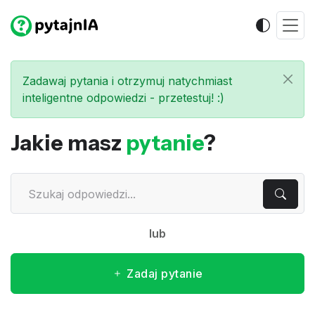
Zadawaj pytania i otrzymuj natychmiast
inteligentne odpowiedzi - przetestuj! :)
Jakie masz
pytanie
?
lub
Zadaj pytanie