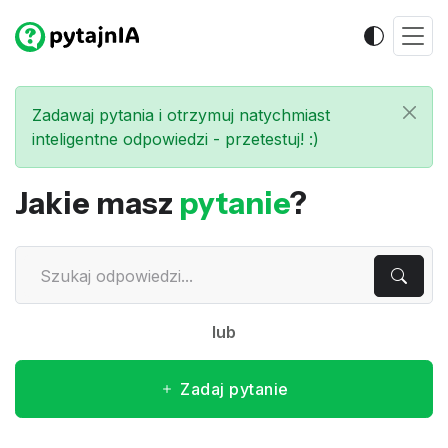
Zadawaj pytania i otrzymuj natychmiast
inteligentne odpowiedzi - przetestuj! :)
Jakie masz
pytanie
?
lub
Zadaj pytanie