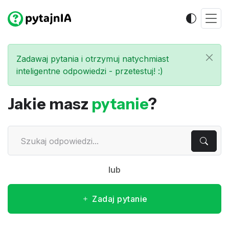
Zadawaj pytania i otrzymuj natychmiast
inteligentne odpowiedzi - przetestuj! :)
Jakie masz
pytanie
?
lub
Zadaj pytanie