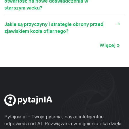
otwartość na nowe doświadczenia w
starszym wieku?
Jakie są przyczyny i strategie obrony przed
zjawiskiem kozła ofiarnego?
Więcej »
Pytajnia.pl - Twoje pytania, nasze inteligentne
odpowiedzi od AI. Rozwiązania w mgnieniu oka dzięki