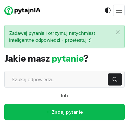
Zadawaj pytania i otrzymuj natychmiast
inteligentne odpowiedzi - przetestuj! :)
Jakie masz
pytanie
?
lub
Zadaj pytanie