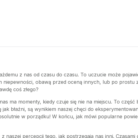
ę każdemu z nas od czasu do czasu. To uczucie może pojawi
niepewności, obawą przed oceną innych, lub po prostu z
rawdę coś złego?
as ma momenty, kiedy czuje się nie na miejscu. To część b
się jak błaźni, są wynikiem naszej chęci do eksperymentow
absolutnie w porządku! W końcu, jak mówi popularne powiedz
z naszej percepcji tego, jak postrzegają nas inni. Czasami