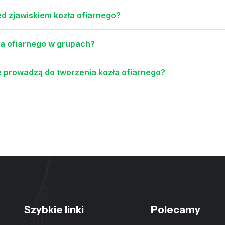
ed zjawiskiem kozła ofiarnego?
ła ofiarnego w grupach?
e prowadzą do tworzenia kozła ofiarnego?
Szybkie linki
Polecamy