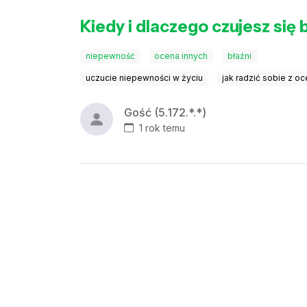
Kiedy i dlaczego czujesz się 
niepewność
ocena innych
błaźni
uczucie niepewności w życiu
jak radzić sobie z o
Gość (5.172.*.*)
1 rok temu