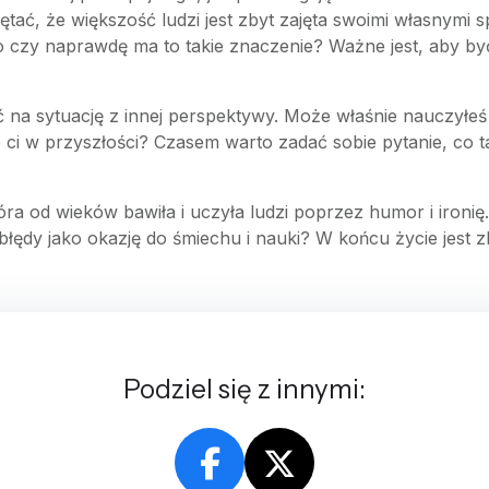
iętać, że większość ludzi jest zbyt zajęta swoimi własnym
, to czy naprawdę ma to takie znaczenie? Ważne jest, aby b
zeć na sytuację z innej perspektywy. Może właśnie nauczyłe
i w przyszłości? Czasem warto zadać sobie pytanie, co ta
tóra od wieków bawiła i uczyła ludzi poprzez humor i ironi
ędy jako okazję do śmiechu i nauki? W końcu życie jest zb
Podziel się z innymi: