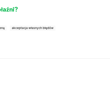
błaźni?
ceną
akceptacja własnych błędów