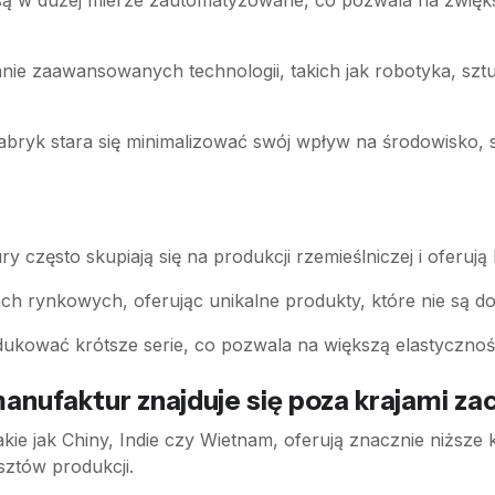
ą w dużej mierze zautomatyzowane, co pozwala na zwięks
e zaawansowanych technologii, takich jak robotyka, sztucz
abryk stara się minimalizować swój wpływ na środowisko,
 często skupiają się na produkcji rzemieślniczej i oferują
ach rynkowych, oferując unikalne produkty, które nie są d
kować krótsze serie, co pozwala na większą elastycznoś
manufaktur znajduje się poza krajami z
ie jak Chiny, Indie czy Wietnam, oferują znacznie niższe ko
ztów produkcji.