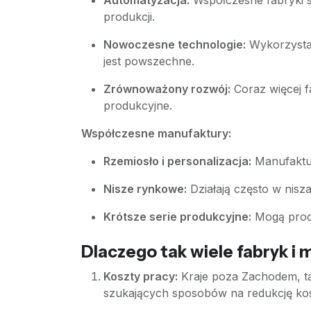
Automatyzacja:
Współczesne fabryki s
produkcji.
Nowoczesne technologie:
Wykorzystani
jest powszechne.
Zrównoważony rozwój:
Coraz więcej f
produkcyjne.
Współczesne manufaktury:
Rzemiosło i personalizacja:
Manufaktury
Nisze rynkowe:
Działają często w nisz
Krótsze serie produkcyjne:
Mogą produ
Dlaczego tak wiele fabryk i 
Koszty pracy:
Kraje poza Zachodem, tak
szukających sposobów na redukcję kos