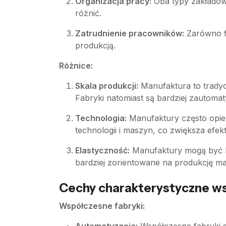
Organizacja pracy:
Oba typy zakładów 
różnić.
Zatrudnienie pracowników:
Zarówno f
produkcją.
Różnice:
Skala produkcji:
Manufaktura to tradycy
Fabryki natomiast są bardziej zautoma
Technologia:
Manufaktury często opier
technologii i maszyn, co zwiększa efek
Elastyczność:
Manufaktury mogą być ba
bardziej zorientowane na produkcję m
Cechy charakterystyczne ws
Współczesne fabryki: