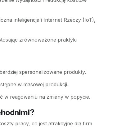
zenie wydajności i redukcję kosztów
na inteligencja i Internet Rzeczy (IoT),
 stosując zrównoważone praktyki
 bardziej spersonalizowane produkty.
ostępne w masowej produkcji.
ć w reagowaniu na zmiany w popycie.
achodnimi?
szty pracy, co jest atrakcyjne dla firm