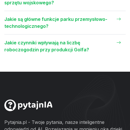
sprzętu wojskowego?
Jakie są główne funkcje parku przemysłowo-
technologicznego?
Jakie czynniki wpływają na liczbę
roboczogodzin przy produkcji Golfa?
Pytajnia.pl - Twoje pytania, nasze inteligentne
odpowiedzi od AI. Rozwiązania w mgnieniu oka dzięki