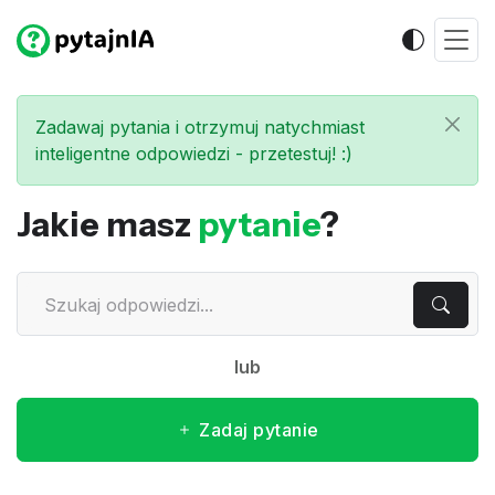
Zadawaj pytania i otrzymuj natychmiast
inteligentne odpowiedzi - przetestuj! :)
Jakie masz
pytanie
?
lub
Zadaj pytanie