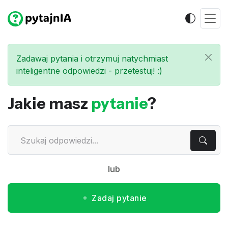
Zadawaj pytania i otrzymuj natychmiast
inteligentne odpowiedzi - przetestuj! :)
Jakie masz
pytanie
?
lub
Zadaj pytanie