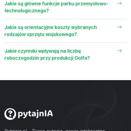
Jakie są główne funkcje parku przemysłowo-
technologicznego?
Jakie są orientacyjne koszty wybranych
rodzajów sprzętu wojskowego?
Jakie czynniki wpływają na liczbę
roboczogodzin przy produkcji Golfa?
Pytajnia.pl - Twoje pytania, nasze inteligentne