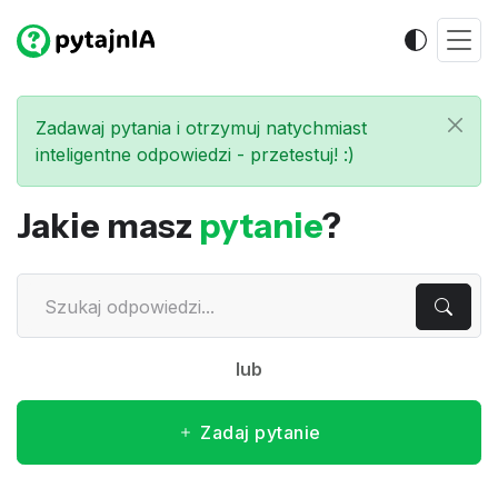
Zadawaj pytania i otrzymuj natychmiast
inteligentne odpowiedzi - przetestuj! :)
Jakie masz
pytanie
?
lub
Zadaj pytanie