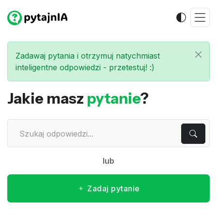
Zadawaj pytania i otrzymuj natychmiast
inteligentne odpowiedzi - przetestuj! :)
Jakie masz
pytanie
?
lub
Zadaj pytanie