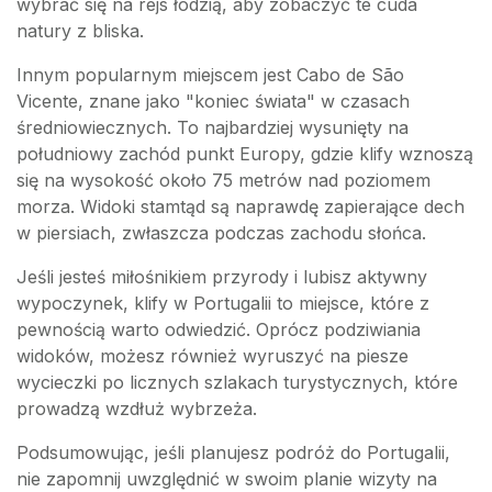
wybrać się na rejs łodzią, aby zobaczyć te cuda
natury z bliska.
Innym popularnym miejscem jest Cabo de São
Vicente, znane jako "koniec świata" w czasach
średniowiecznych. To najbardziej wysunięty na
południowy zachód punkt Europy, gdzie klify wznoszą
się na wysokość około 75 metrów nad poziomem
morza. Widoki stamtąd są naprawdę zapierające dech
w piersiach, zwłaszcza podczas zachodu słońca.
Jeśli jesteś miłośnikiem przyrody i lubisz aktywny
wypoczynek, klify w Portugalii to miejsce, które z
pewnością warto odwiedzić. Oprócz podziwiania
widoków, możesz również wyruszyć na piesze
wycieczki po licznych szlakach turystycznych, które
prowadzą wzdłuż wybrzeża.
Podsumowując, jeśli planujesz podróż do Portugalii,
nie zapomnij uwzględnić w swoim planie wizyty na