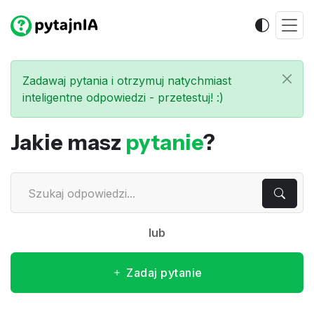
Zadawaj pytania i otrzymuj natychmiast
inteligentne odpowiedzi - przetestuj! :)
Jakie masz
pytanie
?
lub
Zadaj pytanie