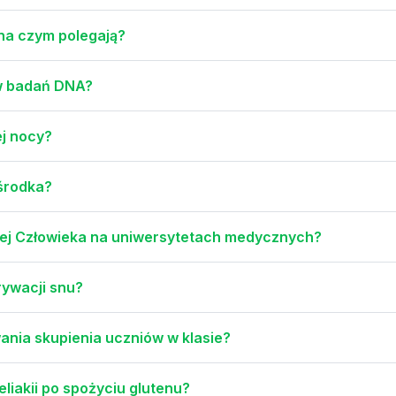
i na czym polegają?
w badań DNA?
j nocy?
środka?
owej Człowieka na uniwersytetach medycznych?
rywacji snu?
nia skupienia uczniów w klasie?
eliakii po spożyciu glutenu?