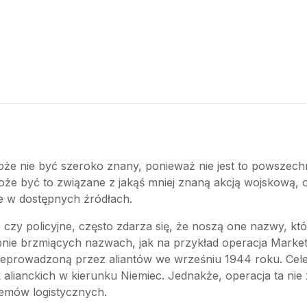
oże nie być szeroko znany, ponieważ nie jest to powszec
oże być to związane z jakąś mniej znaną akcją wojskową, 
e w dostępnych źródłach.
e czy policyjne, często zdarza się, że noszą one nazwy, k
bnie brzmiących nazwach, jak na przykład operacja Market
zeprowadzoną przez aliantów we wrześniu 1944 roku. Celem
k alianckich w kierunku Niemiec. Jednakże, operacja ta ni
lemów logistycznych.