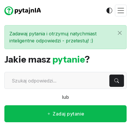
Zadawaj pytania i otrzymuj natychmiast
inteligentne odpowiedzi - przetestuj! :)
Jakie masz
pytanie
?
lub
Zadaj pytanie