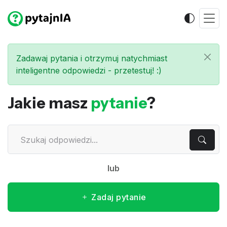
Zadawaj pytania i otrzymuj natychmiast
inteligentne odpowiedzi - przetestuj! :)
Jakie masz
pytanie
?
lub
Zadaj pytanie