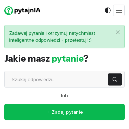
Zadawaj pytania i otrzymuj natychmiast
inteligentne odpowiedzi - przetestuj! :)
Jakie masz
pytanie
?
lub
Zadaj pytanie