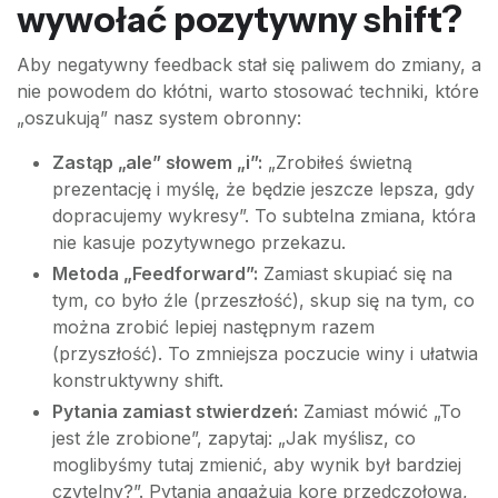
wywołać pozytywny shift?
Aby negatywny feedback stał się paliwem do zmiany, a
nie powodem do kłótni, warto stosować techniki, które
„oszukują” nasz system obronny:
Zastąp „ale” słowem „i”:
„Zrobiłeś świetną
prezentację i myślę, że będzie jeszcze lepsza, gdy
dopracujemy wykresy”. To subtelna zmiana, która
nie kasuje pozytywnego przekazu.
Metoda „Feedforward”:
Zamiast skupiać się na
tym, co było źle (przeszłość), skup się na tym, co
można zrobić lepiej następnym razem
(przyszłość). To zmniejsza poczucie winy i ułatwia
konstruktywny shift.
Pytania zamiast stwierdzeń:
Zamiast mówić „To
jest źle zrobione”, zapytaj: „Jak myślisz, co
moglibyśmy tutaj zmienić, aby wynik był bardziej
czytelny?”. Pytania angażują korę przedczołową,