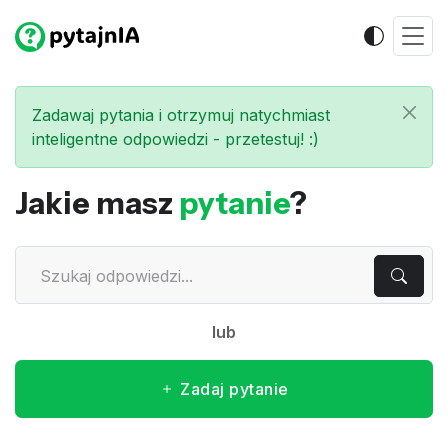
Zadawaj pytania i otrzymuj natychmiast
inteligentne odpowiedzi - przetestuj! :)
Jakie masz
pytanie
?
lub
Zadaj pytanie