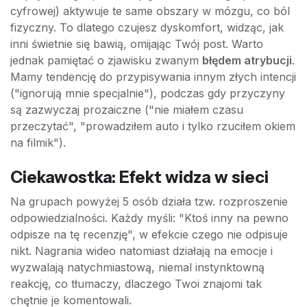
cyfrowej) aktywuje te same obszary w mózgu, co ból
fizyczny. To dlatego czujesz dyskomfort, widząc, jak
inni świetnie się bawią, omijając Twój post. Warto
jednak pamiętać o zjawisku zwanym
błędem atrybucji
.
Mamy tendencję do przypisywania innym złych intencji
("ignorują mnie specjalnie"), podczas gdy przyczyny
są zazwyczaj prozaiczne ("nie miałem czasu
przeczytać", "prowadziłem auto i tylko rzuciłem okiem
na filmik").
Ciekawostka: Efekt widza w sieci
Na grupach powyżej 5 osób działa tzw. rozproszenie
odpowiedzialności. Każdy myśli: "Ktoś inny na pewno
odpisze na tę recenzję", w efekcie czego nie odpisuje
nikt. Nagrania wideo natomiast działają na emocje i
wyzwalają natychmiastową, niemal instynktowną
reakcję, co tłumaczy, dlaczego Twoi znajomi tak
chętnie je komentowali.