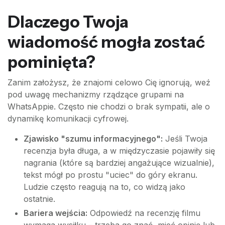
Dlaczego Twoja
wiadomość mogła zostać
pominięta?
Zanim założysz, że znajomi celowo Cię ignorują, weź
pod uwagę mechanizmy rządzące grupami na
WhatsAppie. Często nie chodzi o brak sympatii, ale o
dynamikę komunikacji cyfrowej.
Zjawisko "szumu informacyjnego":
Jeśli Twoja
recenzja była długa, a w międzyczasie pojawiły się
nagrania (które są bardziej angażujące wizualnie),
tekst mógł po prostu "uciec" do góry ekranu.
Ludzie często reagują na to, co widzą jako
ostatnie.
Bariera wejścia:
Odpowiedź na recenzję filmu
wymaga wysiłku – trzeba go znać, mieć opinię lub