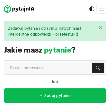
Zadawaj pytania i otrzymuj natychmiast
inteligentne odpowiedzi - przetestuj! :)
Jakie masz
pytanie
?
lub
Zadaj pytanie