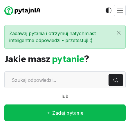
Zadawaj pytania i otrzymuj natychmiast
inteligentne odpowiedzi - przetestuj! :)
Jakie masz
pytanie
?
lub
Zadaj pytanie