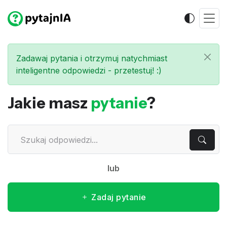
Zadawaj pytania i otrzymuj natychmiast
inteligentne odpowiedzi - przetestuj! :)
Jakie masz
pytanie
?
lub
Zadaj pytanie