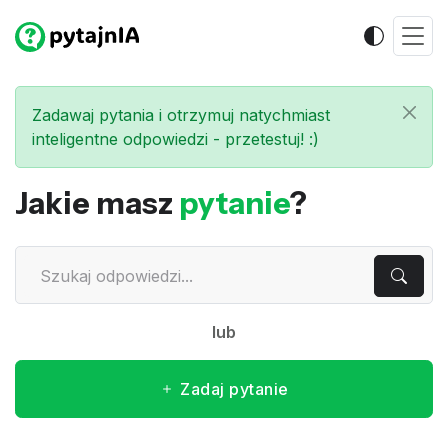
Zadawaj pytania i otrzymuj natychmiast
inteligentne odpowiedzi - przetestuj! :)
Jakie masz
pytanie
?
lub
Zadaj pytanie