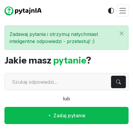
Zadawaj pytania i otrzymuj natychmiast
inteligentne odpowiedzi - przetestuj! :)
Jakie masz
pytanie
?
lub
Zadaj pytanie