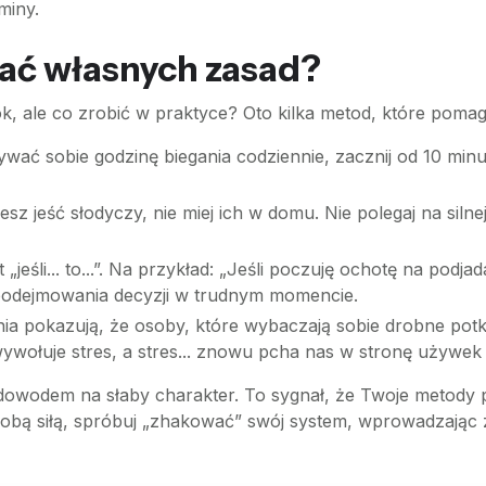
miny.
gać własnych zasad?
 ale co zrobić w praktyce? Oto kilka metod, które pomag
wać sobie godzinę biegania codziennie, zacznij od 10 min
esz jeść słodyczy, nie miej ich w domu. Nie polegaj na silne
„jeśli... to...”. Na przykład: „Jeśli poczuję ochotę na pod
 podejmowania decyzji w trudnym momencie.
a pokazują, że osoby, które wybaczają sobie drobne potkn
 wywołuje stres, a stres... znowu pcha nas w stronę używek
 dowodem na słaby charakter. To sygnał, że Twoje metody 
e sobą siłą, spróbuj „zhakować” swój system, wprowadzając