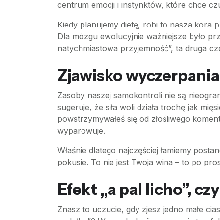
centrum emocji i instynktów, które chce czu
Kiedy planujemy dietę, robi to nasza kora
Dla mózgu ewolucyjnie ważniejsze było przet
natychmiastowa przyjemność”, ta druga cz
Zjawisko wyczerpania
Zasoby naszej samokontroli nie są nieogr
sugeruje, że siła woli działa trochę jak mi
powstrzymywałeś się od złośliwego komenta
wyparowuje.
Właśnie dlatego najczęściej łamiemy postan
pokusie. To nie jest Twoja wina – to po pr
Efekt „a pal licho”, czy
Znasz to uczucie, gdy zjesz jedno małe ciast