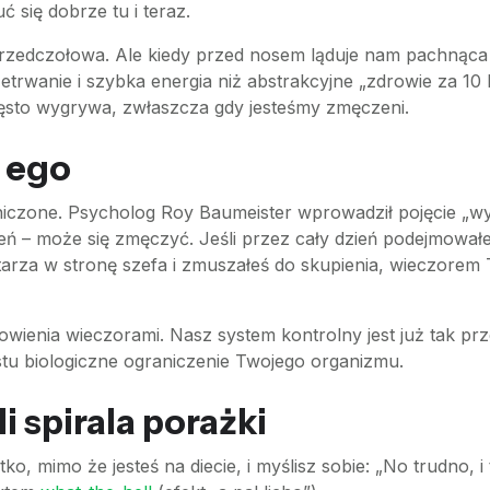
ć się dobrze tu i teraz.
 przedczołowa. Ale kiedy przed nosem ląduje nam pachnąca 
rwanie i szybka energia niż abstrakcyjne „zdrowie za 10 la
ęsto wygrywa, zwłaszcza gdy jesteśmy zmęczeni.
 ego
aniczone. Psycholog Roy Baumeister wprowadził pojęcie „w
ęsień – może się zmęczyć. Jeśli przez cały dzień podejmował
rza w stronę szefa i zmuszałeś do skupienia, wieczorem T
owienia wieczorami. Nasz system kontrolny jest już tak prz
ostu biologiczne ograniczenie Twojego organizmu.
li spirala porażki
ko, mimo że jesteś na diecie, i myślisz sobie: „No trudno, i