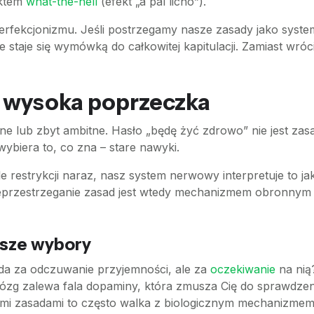
ektem
what-the-hell
(efekt „a pal licho”).
erfekcjonizmu. Jeśli postrzegamy nasze zasady jako syste
e staje się wymówką do całkowitej kapitulacji. Zamiast wró
t wysoka poprzeczka
ne lub zbyt ambitne. Hasło „będę żyć zdrowo” nie jest zas
ybiera to, co zna – stare nawyki.
e restrykcji naraz, nasz system nerwowy interpretuje to ja
Nieprzestrzeganie zasad jest wtedy mechanizmem obronnym 
asze wybory
da za odczuwanie przyjemności, ale za
oczekiwanie
na nią
mózg zalewa fala dopaminy, która zmusza Cię do sprawdzeni
ymi zasadami to często walka z biologicznym mechanizme