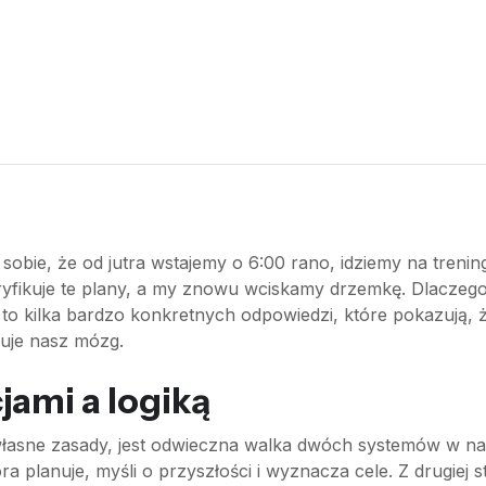
obie, że od jutra wstajemy o 6:00 rano, idziemy na trening
ryfikuje te plany, a my znowu wciskamy drzemkę. Dlaczego
o kilka bardzo konkretnych odpowiedzi, które pokazują, 
onuje nasz mózg.
jami a logiką
asne zasady, jest odwieczna walka dwóch systemów w na
a planuje, myśli o przyszłości i wyznacza cele. Z drugiej st