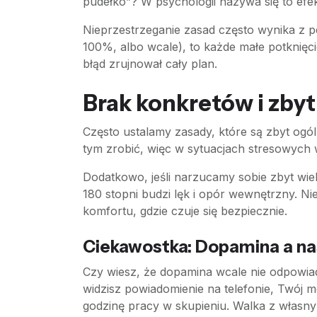
pudełko”? W psychologii nazywa się to ef
Nieprzestrzeganie zasad często wynika z p
100%, albo wcale), to każde małe potknięci
błąd zrujnował cały plan.
Brak konkretów i zby
Często ustalamy zasady, które są zbyt ogól
tym zrobić, więc w sytuacjach stresowych w
Dodatkowo, jeśli narzucamy sobie zbyt wiel
180 stopni budzi lęk i opór wewnętrzny. 
komfortu, gdzie czuje się bezpiecznie.
Ciekawostka: Dopamina a n
Czy wiesz, że dopamina wcale nie odpowia
widzisz powiadomienie na telefonie, Twój 
godzinę pracy w skupieniu. Walka z własn