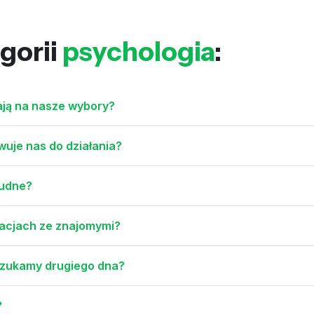
gorii
psychologia
:
ają na nasze wybory?
wuje nas do działania?
łudne?
lacjach ze znajomymi?
 szukamy drugiego dna?
?