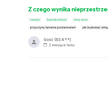
Z czego wynika nieprzestrz
nawyki
Samokontrola
silna wola
przyczyny łamania postanowień
jak budować silną
Gość (83.4.*.*)
2 miesiące temu