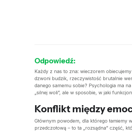
Odpowiedź:
Każdy z nas to zna: wieczorem obiecujemy s
dzwoni budzik, rzeczywistość brutalnie we
danego samemu sobie? Psychologia ma na t
„silnej woli”, ale w sposobie, w jaki funkcj
Konflikt między emoc
Głównym powodem, dla którego łamiemy wł
przedczołową – to ta „rozsądna” część, któr