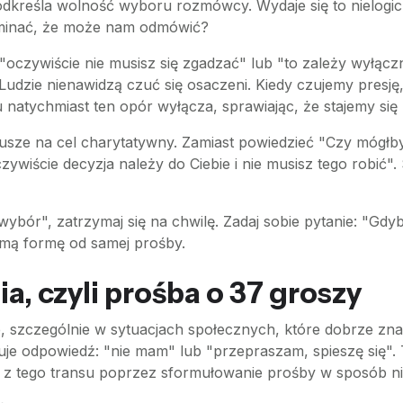
odkreśla wolność wyboru rozmówcy. Wydaje się to nielog
minać, że może nam odmówić?
oczywiście nie musisz się zgadzać" lub "to zależy wyłączn
 Ludzie nienawidzą czuć się osaczeni. Kiedy czujemy presj
 natychmiast ten opór wyłącza, sprawiając, że stajemy się 
sze na cel charytatywny. Zamiast powiedzieć "Czy mógłby
czywiście decyzja należy do Ciebie i nie musisz tego robić".
ybór", zatrzymaj się na chwilę. Zadaj sobie pytanie: "Gdyb
ejmą formę od samej prośby.
a, czyli prośba o 37 groszy
, szczególnie w sytuacjach społecznych, które dobrze znam
je odpowiedź: "nie mam" lub "przepraszam, spieszę się". 
z tego transu poprzez sformułowanie prośby w sposób nie