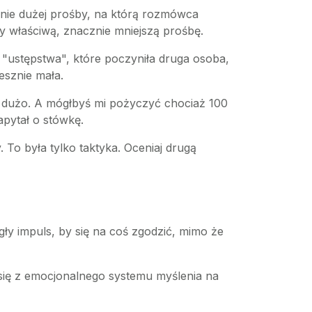
lnie dużej prośby, na którą rozmówca
 właściwą, znacznie mniejszą prośbę.
"ustępstwa", które poczyniła druga osoba,
esznie mała.
e dużo. A mógłbyś mi pożyczyć chociaż 100
apytał o stówkę.
. To była tylko taktyka. Oceniaj drugą
gły impuls, by się na coś zgodzić, mimo że
 się z emocjonalnego systemu myślenia na