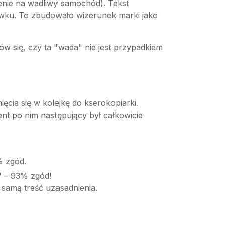
enie na wadliwy samochód). Tekst
howku. To zbudowało wizerunek marki jako
w się, czy ta "wada" nie jest przypadkiem
.
cia się w kolejkę do kserokopiarki.
nt po nim następujący był całkowicie
% zgód.
" – 93% zgód!
 samą treść uzasadnienia.