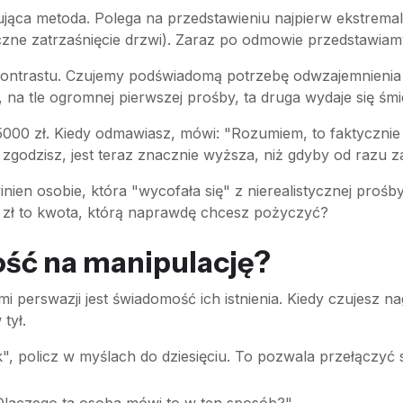
ująca metoda. Polega na przedstawieniu najpierw ekstrema
zne zatrzaśnięcie drzwi). Zaraz po odmowie przedstawiamy
kontrastu. Czujemy podświadomą potrzebę odwzajemnienia 
na tle ogromnej pierwszej prośby, ta druga wydaje się śmi
5000 zł. Kiedy odmawiasz, mówi: "Rozumiem, to faktyczni
 zgodzisz, jest teraz znacznie wyższa, niż gdyby od razu z
winien osobie, która "wycofała się" z nierealistycznej prośby
00 zł to kwota, którą naprawdę chcesz pożyczyć?
ść na manipulację?
 perswazji jest świadomość ich istnienia. Kiedy czujesz na
tył.
", policz w myślach do dziesięciu. To pozwala przełączyć