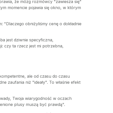
a sprawia, że mózg rozmówcy "zawiesza się"
tym momencie pojawia się okno, w którym
m: "Dlaczego obniżyliśmy cenę o dokładnie
 jest dziwnie specyficzna,
 czy ta rzecz jest mi potrzebna,
 kompetentne, ale od czasu do czasu
ne zaufania niż "ideały". To właśnie efekt
nej wady, Twoja wiarygodność w oczach
mienione plusy muszą być prawdą".