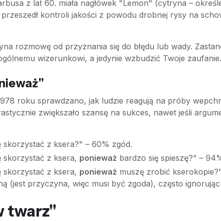
busa z lat 60. miała nagłówek "Lemon" (cytryna – określ
e przeszedł kontroli jakości z powodu drobnej rysy na sc
yna rozmowę od przyznania się do błędu lub wady. Zastanó
 ogólnemu wizerunkowi, a jedynie wzbudzić Twoje zaufanie
nieważ"
78 roku sprawdzano, jak ludzie reagują na próby wepchnię
astycznie zwiększało szansę na sukces, nawet jeśli argume
 skorzystać z ksera?" – 60% zgód.
 skorzystać z ksera,
ponieważ
bardzo się spieszę?" – 94
 skorzystać z ksera,
ponieważ
muszę zrobić kserokopie?
ą (jest przyczyna, więc musi być zgoda), często ignorując
 twarz"