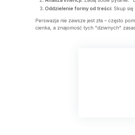
Analiza intencji:
Zadaj sobie pytanie: 
Oddzielenie formy od treści:
Skup się 
Perswazja nie zawsze jest zła – często po
cienka, a znajomość tych "dziwnych" zasad