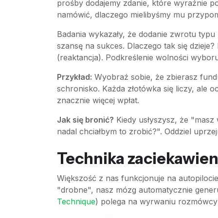
prośby dodajemy zdanie, które wyraźnie p
namówić, dlaczego mielibyśmy mu przypo
Badania wykazały, że dodanie zwrotu typu "
szansę na sukces. Dlaczego tak się dzieje?
(reaktancja). Podkreślenie wolności wyboru
Przykład:
Wyobraź sobie, że zbierasz fundu
schronisko. Każda złotówka się liczy, ale o
znacznie więcej wpłat.
Jak się bronić?
Kiedy usłyszysz, że "masz w
nadal chciałbym to zrobić?". Oddziel uprz
Technika zaciekawieni
Większość z nas funkcjonuje na autopilocie
"drobne", nasz mózg automatycznie generu
Technique
) polega na wyrwaniu rozmówcy 