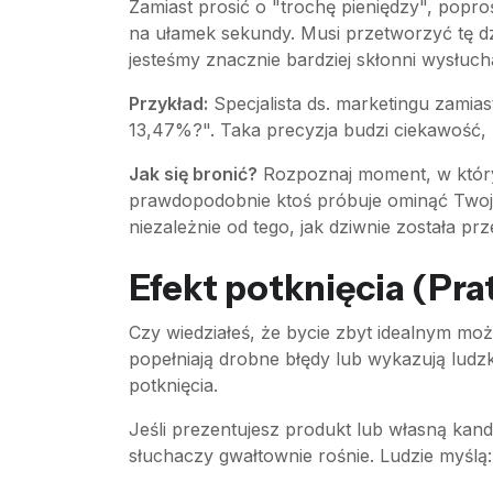
Zamiast prosić o "trochę pieniędzy", popro
na ułamek sekundy. Musi przetworzyć tę 
jesteśmy znacznie bardziej skłonni wysłuch
Przykład:
Specjalista ds. marketingu zamia
13,47%?". Taka precyzja budzi ciekawość, k
Jak się bronić?
Rozpoznaj moment, w którym
prawdopodobnie ktoś próbuje ominąć Twoje 
niezależnie od tego, jak dziwnie została pr
Efekt potknięcia (Prat
Czy wiedziałeś, że bycie zbyt idealnym mo
popełniają drobne błędy lub wykazują ludzki
potknięcia.
Jeśli prezentujesz produkt lub własną kand
słuchaczy gwałtownie rośnie. Ludzie myślą