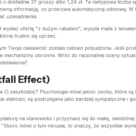
ś o dokładnie 37 groszy albo 1,24 zł. Ta nietypowa liczb
dziwną informację, co przerywa automatyczną odmowę. W 
ać uzasadnienia.
st wysłać ofertę "z dużym rabatem", wysyła maila z temate
tórej trudno się oprzeć.
 Twoja ciekawość została celowo pobudzona. Jeśli prośba
mechanizmy obronne. Wróć do racjonalnej oceny sytuacji:
zedstawiona?
fall Effect)
że Ci zaszkodzić? Psychologia mówi jasno: osoby, które są
e słabości, są postrzegane jako bardziej sympatyczne i god
ydaturę na stanowisko i przyznasz się do małej, nieistot
: "Skoro mówi o tym minusie, to znaczy, że wszystkie wy