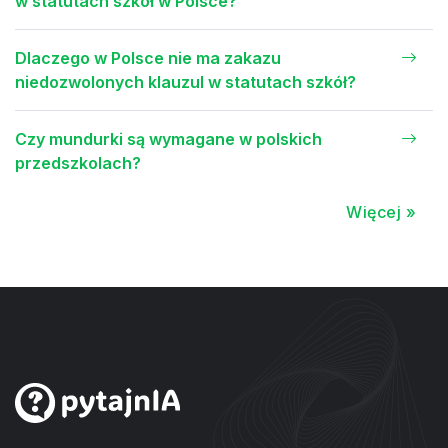
w statutach szkół w Polsce?
Dlaczego w Polsce nie ma zakazu
niedozwolonych klauzul w statutach szkół?
Czy mundurki są wymagane w polskich
przedszkolach?
Więcej »