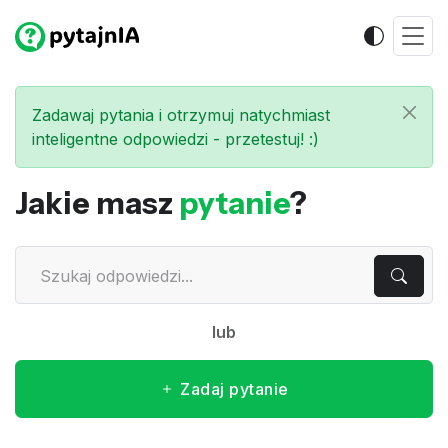
Zadawaj pytania i otrzymuj natychmiast
inteligentne odpowiedzi - przetestuj! :)
Jakie masz
pytanie
?
lub
Zadaj pytanie