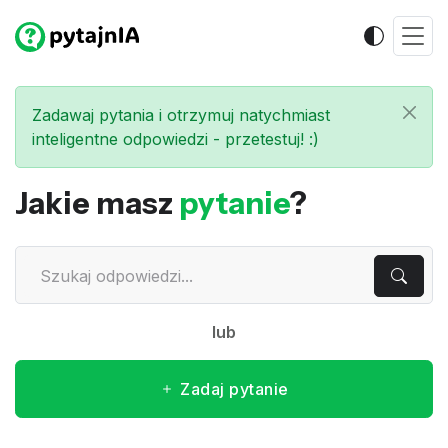
Zadawaj pytania i otrzymuj natychmiast
inteligentne odpowiedzi - przetestuj! :)
Jakie masz
pytanie
?
lub
Zadaj pytanie