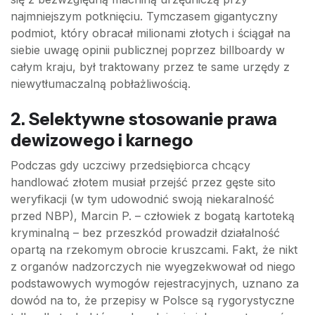
najmniejszym potknięciu. Tymczasem gigantyczny
podmiot, który obracał milionami złotych i ściągał na
siebie uwagę opinii publicznej poprzez billboardy w
całym kraju, był traktowany przez te same urzędy z
niewytłumaczalną pobłażliwością.
2. Selektywne stosowanie prawa
dewizowego i karnego
Podczas gdy uczciwy przedsiębiorca chcący
handlować złotem musiał przejść przez gęste sito
weryfikacji (w tym udowodnić swoją niekaralność
przed NBP), Marcin P. – człowiek z bogatą kartoteką
kryminalną – bez przeszkód prowadził działalność
opartą na rzekomym obrocie kruszcami. Fakt, że nikt
z organów nadzorczych nie wyegzekwował od niego
podstawowych wymogów rejestracyjnych, uznano za
dowód na to, że przepisy w Polsce są rygorystyczne