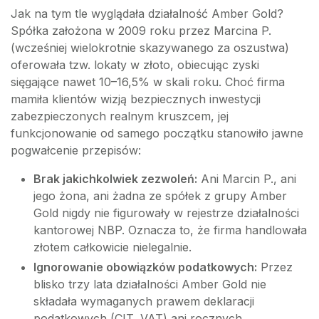
Jak na tym tle wyglądała działalność Amber Gold?
Spółka założona w 2009 roku przez Marcina P.
(wcześniej wielokrotnie skazywanego za oszustwa)
oferowała tzw. lokaty w złoto, obiecując zyski
sięgające nawet 10–16,5% w skali roku. Choć firma
mamiła klientów wizją bezpiecznych inwestycji
zabezpieczonych realnym kruszcem, jej
funkcjonowanie od samego początku stanowiło jawne
pogwałcenie przepisów:
Brak jakichkolwiek zezwoleń:
Ani Marcin P., ani
jego żona, ani żadna ze spółek z grupy Amber
Gold nigdy nie figurowały w rejestrze działalności
kantorowej NBP. Oznacza to, że firma handlowała
złotem całkowicie nielegalnie.
Ignorowanie obowiązków podatkowych:
Przez
blisko trzy lata działalności Amber Gold nie
składała wymaganych prawem deklaracji
podatkowych (CIT, VAT) ani rocznych