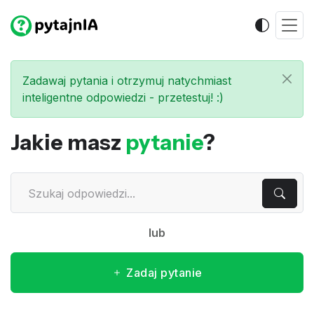
Zadawaj pytania i otrzymuj natychmiast
inteligentne odpowiedzi - przetestuj! :)
Jakie masz
pytanie
?
lub
Zadaj pytanie