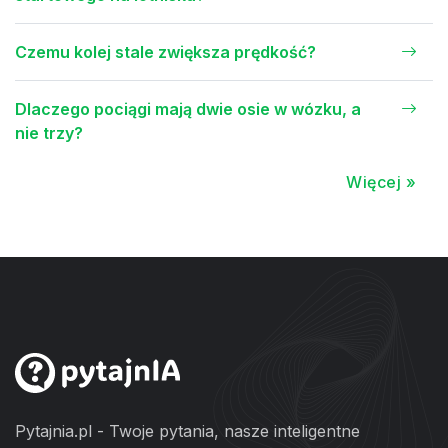
Czemu kolej stale zwiększa prędkość?
Dlaczego pociągi mają dwie osie w wózku, a
nie trzy?
Więcej »
Pytajnia.pl - Twoje pytania, nasze inteligentne