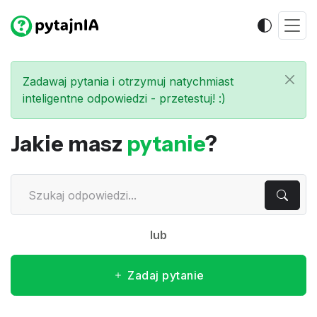
Zadawaj pytania i otrzymuj natychmiast
inteligentne odpowiedzi - przetestuj! :)
Jakie masz
pytanie
?
lub
Zadaj pytanie