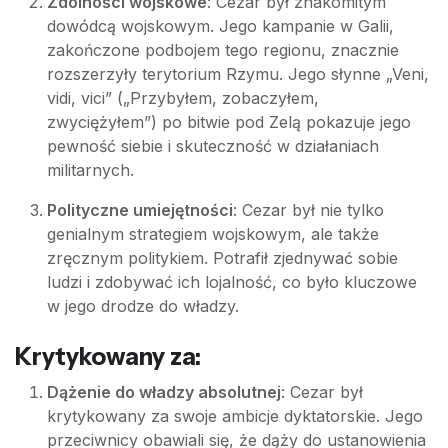
Zdolności wojskowe
: Cezar był znakomitym
dowódcą wojskowym. Jego kampanie w Galii,
zakończone podbojem tego regionu, znacznie
rozszerzyły terytorium Rzymu. Jego słynne „Veni,
vidi, vici” („Przybyłem, zobaczyłem,
zwyciężyłem”) po bitwie pod Zelą pokazuje jego
pewność siebie i skuteczność w działaniach
militarnych.
Polityczne umiejętności
: Cezar był nie tylko
genialnym strategiem wojskowym, ale także
zręcznym politykiem. Potrafił zjednywać sobie
ludzi i zdobywać ich lojalność, co było kluczowe
w jego drodze do władzy.
Krytykowany za:
Dążenie do władzy absolutnej
: Cezar był
krytykowany za swoje ambicje dyktatorskie. Jego
przeciwnicy obawiali się, że dąży do ustanowienia