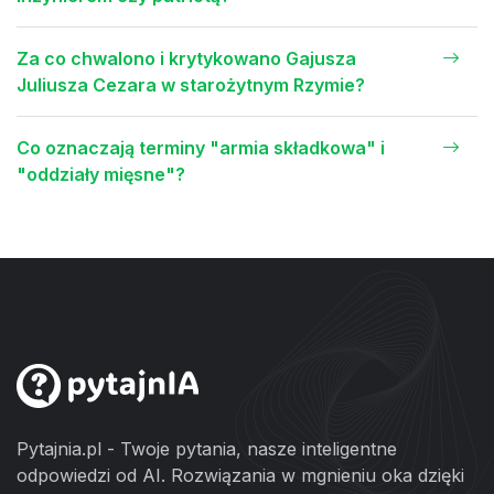
Za co chwalono i krytykowano Gajusza
Juliusza Cezara w starożytnym Rzymie?
Co oznaczają terminy "armia składkowa" i
"oddziały mięsne"?
Pytajnia.pl - Twoje pytania, nasze inteligentne
odpowiedzi od AI. Rozwiązania w mgnieniu oka dzięki