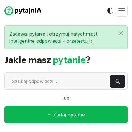
Zadawaj pytania i otrzymuj natychmiast
inteligentne odpowiedzi - przetestuj! :)
Jakie masz
pytanie
?
lub
Zadaj pytanie