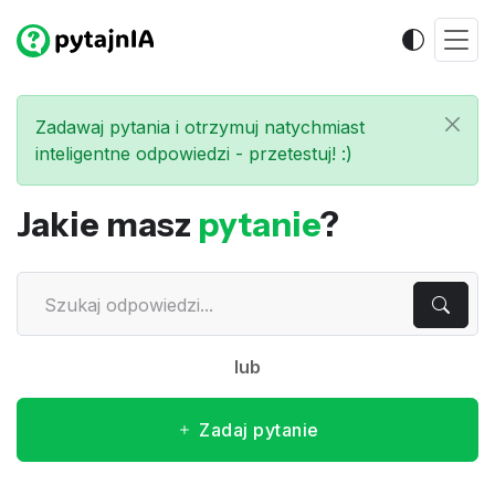
Zadawaj pytania i otrzymuj natychmiast
inteligentne odpowiedzi - przetestuj! :)
Jakie masz
pytanie
?
lub
Zadaj pytanie