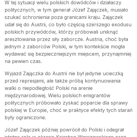
W tej sytuacji wielu polskich dowódców i działaczy
politycznych, w tym generał Józef Zajączek, musiało
szukać schronienia poza granicami kraju. Zajączek
udał się do Austrii, co było częścią szerszego exodusu
polskich przywódców, którzy próbowali uniknąć
aresztowania przez siły zaborcze. Austria, choć była
jednym z zaborców Polski, w tym kontekście mogła
wydawać się bezpieczniejszym miejscem, przynajmniej
na pewien czas.
Wyjazd Zajączka do Austrii nie był jedynie ucieczką
przed represjami, ale także próbą kontynuowania
walki o niepodległość Polski na arenie
międzynarodowej. Wielu polskich emigrantów
politycznych próbowało zyskać poparcie dla sprawy
polskiej w Europie, choć w praktyce efekty tych starań
były ograniczone.
Józef Zajączek później powrócił do Polski i odegrał
istotną rolę w okresie Księstwa Warszawskiego oraz