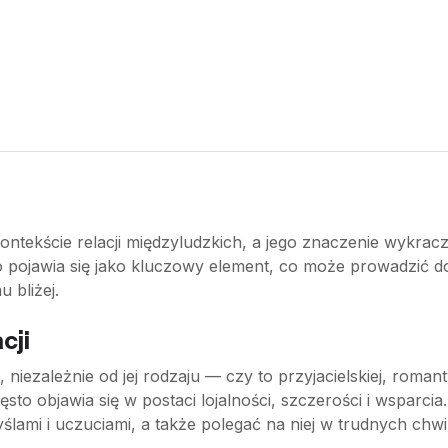
kontekście relacji międzyludzkich, a jego znaczenie wykrac
to pojawia się jako kluczowy element, co może prowadzić d
u bliżej.
cji
, niezależnie od jej rodzaju — czy to przyjacielskiej, roma
zęsto objawia się w postaci lojalności, szczerości i wsparc
yślami i uczuciami, a także polegać na niej w trudnych chwi