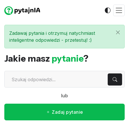
Zadawaj pytania i otrzymuj natychmiast
inteligentne odpowiedzi - przetestuj! :)
Jakie masz
pytanie
?
lub
Zadaj pytanie