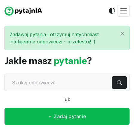
Zadawaj pytania i otrzymuj natychmiast
inteligentne odpowiedzi - przetestuj! :)
Jakie masz
pytanie
?
lub
Zadaj pytanie