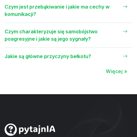
Czym jest przebąkiwanie i jakie ma cechy w
komunikacji?
Czym charakteryzuje się samobójstwo
poagresyjne i jakie są jego sygnały?
Jakie są główne przyczyny bełkotu?
Więcej »