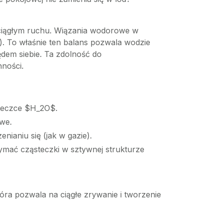
 ciągłym ruchu. Wiązania wodorowe w
y). To właśnie ten balans pozwala wodzie
dem siebie. Ta zdolność do
nności.
steczce $H_2O$.
we.
nianiu się (jak w gazie).
zymać cząsteczki w sztywnej strukturze
która pozwala na ciągłe zrywanie i tworzenie