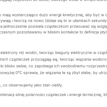
 mają wystarczająco dużo energii kinetycznej, aby być w
 zrywają i tworzą na nowo (dzieje się to w ułamkach sekund
, a jednocześnie pozwala cząsteczkom przesuwać się wzglę
zesnym pozostawaniu w bliskim kontakcie to definicja pły
a elektrony niż wodór, tworząc bieguny elektryczne w czą
nich cząsteczek przyciągają się, tworząc wiązania wodoro
ki blisko siebie, co zapobiega ich swobodnemu rozprzestrze
owyżej 0°C sprawia, że wiązania te są zbyt słabe, by utr
e, co obserwujemy jako stan ciekły.
binacji silnej polarności cząsteczek i energii termicznej, 