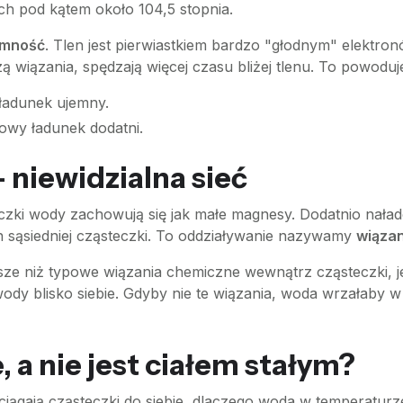
ch pod kątem około 104,5 stopnia.
emność
. Tlen jest pierwiastkiem bardzo "głodnym" elektronó
zą wiązania, spędzają więcej czasu bliżej tlenu. To powoduj
ładunek ujemny.
owy ładunek dodatni.
niewidzialna sieć
eczki wody zachowują się jak małe magnesy. Dodatnio naład
n sąsiedniej cząsteczki. To oddziaływanie nazywamy
wiąza
ze niż typowe wiązania chemiczne wewnątrz cząsteczki, je
ody blisko siebie. Gdyby nie te wiązania, woda wrzałaby w
 a nie jest ciałem stałym?
gają cząsteczki do siebie, dlaczego woda w temperaturze