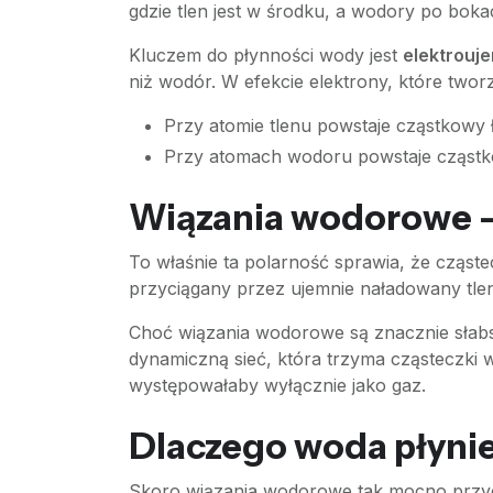
gdzie tlen jest w środku, a wodory po boka
Kluczem do płynności wody jest
elektrouj
niż wodór. W efekcie elektrony, które twor
Przy atomie tlenu powstaje cząstkowy 
Przy atomach wodoru powstaje cząstk
Wiązania wodorowe – 
To właśnie ta polarność sprawia, że cząst
przyciągany przez ujemnie naładowany tle
Choć wiązania wodorowe są znacznie słabs
dynamiczną sieć, która trzyma cząsteczki w
występowałaby wyłącznie jako gaz.
Dlaczego woda płynie,
Skoro wiązania wodorowe tak mocno przycią