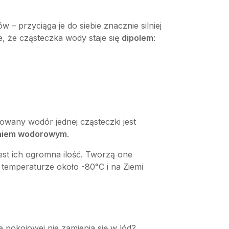
w – przyciąga je do siebie znacznie silniej
e, że cząsteczka wody staje się
dipolem
:
owany wodór jednej cząsteczki jest
niem wodorowym
.
st ich ogromna ilość. Tworzą one
 temperaturze około -80°C i na Ziemi
 pokojowej nie zamienia się w lód?