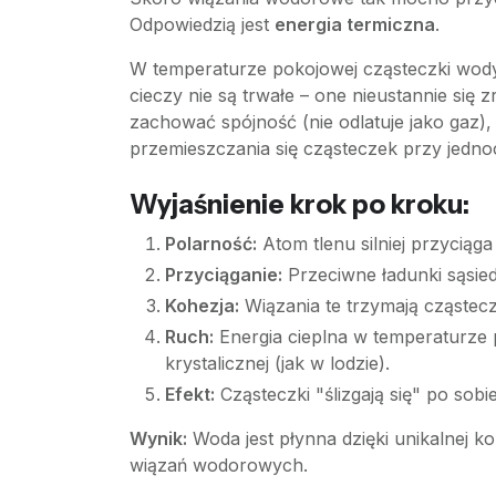
Odpowiedzią jest
energia termiczna
.
W temperaturze pokojowej cząsteczki wody
cieczy nie są trwałe – one nieustannie się
zachować spójność (nie odlatuje jako gaz)
przemieszczania się cząsteczek przy jednoc
Wyjaśnienie krok po kroku:
Polarność:
Atom tlenu silniej przyciąg
Przyciąganie:
Przeciwne ładunki sąsied
Kohezja:
Wiązania te trzymają cząstecz
Ruch:
Energia cieplna w temperaturze p
krystalicznej (jak w lodzie).
Efekt:
Cząsteczki "ślizgają się" po sobi
Wynik:
Woda jest płynna dzięki unikalnej kom
wiązań wodorowych.