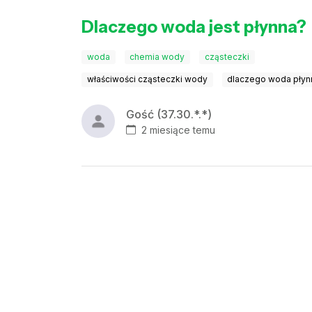
Dlaczego woda jest płynna?
woda
chemia wody
cząsteczki
właściwości cząsteczki wody
dlaczego woda płyn
Gość (37.30.*.*)
2 miesiące temu