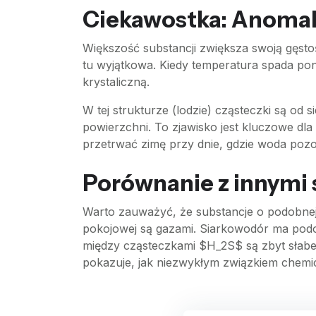
Ciekawostka: Anomal
Większość substancji zwiększa swoją gęstość
tu wyjątkowa. Kiedy temperatura spada pon
krystaliczną.
W tej strukturze (lodzie) cząsteczki są od s
powierzchni. To zjawisko jest kluczowe dl
przetrwać zimę przy dnie, gdzie woda pozos
Porównanie z innymi
Warto zauważyć, że substancje o podobnej
pokojowej są gazami. Siarkowodór ma podob
między cząsteczkami $H_2S$ są zbyt słabe,
pokazuje, jak niezwykłym związkiem chemi