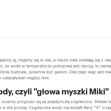
my ją, myjemy się w niej, a nasze ciała składają się z nie
akt, że woda w temperaturze pokojowej jest cieczą, to nie
obnej budowie, powinna być gazem. Dlaczego więc jest ina
 oddziaływań między nimi.
y, czyli "głowa myszki Miki"
musimy przyjrzeć się jej pojedynczej cząsteczce. Składa s
w linii prostej. Cząsteczka wody ma kształt litery "V" (c