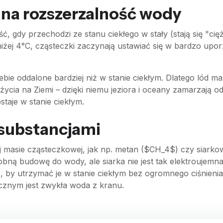
na rozszerzalność wody
, gdy przechodzi ze stanu ciekłego w stały (stają się "cięż
iżej 4°C, cząsteczki zaczynają ustawiać się w bardzo up
iebie oddalone bardziej niż w stanie ciekłym. Dlatego lód m
a życia na Ziemi – dzięki niemu jeziora i oceany zamarzaj
taje w stanie ciekłym.
 substancjami
 masie cząsteczkowej, jak np. metan ($CH_4$) czy siark
ną budowę do wody, ale siarka nie jest tak elektroujemna
 by utrzymać je w stanie ciekłym bez ogromnego ciśnienia 
cznym jest zwykła woda z kranu.