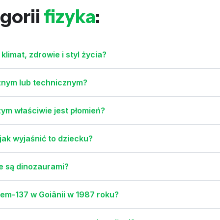
gorii
fizyka
:
limat, zdrowie i styl życia?
cznym lub technicznym?
zym właściwie jest płomień?
jak wyjaśnić to dziecku?
e są dinozaurami?
zem-137 w Goiânii w 1987 roku?