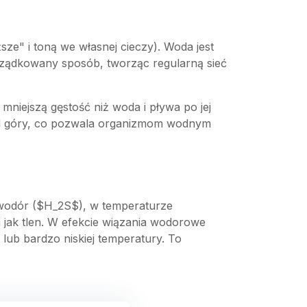
sze" i toną we własnej cieczy). Woda jest
orządkowany sposób, tworząc regularną sieć
a mniejszą gęstość niż woda i pływa po jej
ą od góry, co pozwala organizmom wodnym
owodór ($H_2S$), w temperaturze
 jak tlen. W efekcie wiązania wodorowe
lub bardzo niskiej temperatury. To