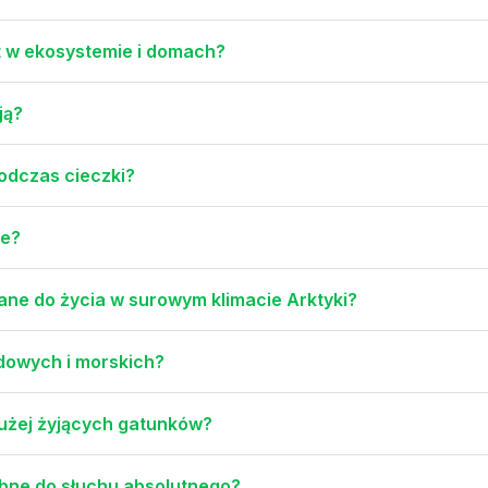
yt w ekosystemie i domach?
ją?
podczas cieczki?
ie?
ane do życia w surowym klimacie Arktyki?
ądowych i morskich?
dłużej żyjących gatunków?
obne do słuchu absolutnego?