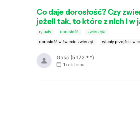
Co daje dorosłość? Czy zwier
jeżeli tak, to które z nich i w
rytuały
dorosłość
zwierzęta
dorosłość w świecie zwierząt
rytuały przejścia w n
Gość (5.172.*.*)
1 rok temu