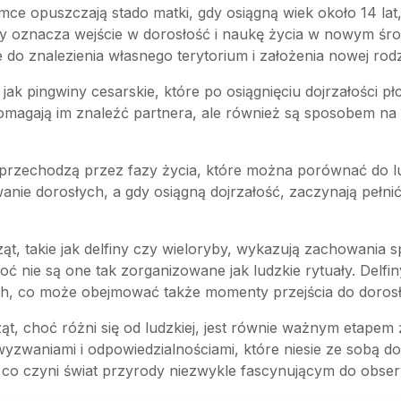
amce opuszczają stado matki, gdy osiągną wiek około 14 la
który oznacza wejście w dorosłość i naukę życia w nowym 
do znalezienia własnego terytorium i założenia nowej rodz
jak pingwiny cesarskie, które po osiągnięciu dojrzałości 
pomagają im znaleźć partnera, ale również są sposobem na 
, przechodzą przez fazy życia, które można porównać do lu
ie dorosłych, a gdy osiągną dojrzałość, zaczynają pełnić ro
rząt, takie jak delfiny czy wieloryby, wykazują zachowan
ć nie są one tak zorganizowane jak ludzkie rytuały. Delfin
ch, co może obejmować także momenty przejścia do dorosł
, choć różni się od ludzkiej, jest równie ważnym etapem ży
yzwaniami i odpowiedzialnościami, które niesie ze sobą d
co czyni świat przyrody niezwykle fascynującym do obserw