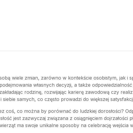
 sobą wiele zmian, zarówno w kontekście osobistym, jak i s
odejmowania własnych decyzji, a także odpowiedzialność z
kładając rodzinę, rozwijając karierę zawodową czy realiz
 siebie samych, co często prowadzi do większej satysfakcji
z coś, co można by porównać do ludzkiej dorosłości? Odp
osłość jest zazwyczaj związana z osiągnięciem dojrzałości p
ierząt ma swoje unikalne sposoby na celebrację wejścia w