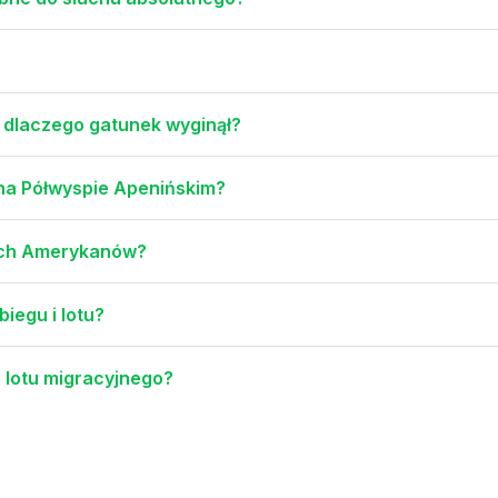
i dlaczego gatunek wyginął?
 na Półwyspie Apenińskim?
nych Amerykanów?
iegu i lotu?
 lotu migracyjnego?