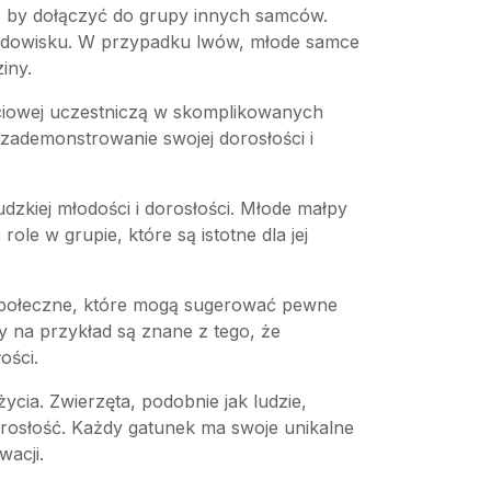
t, by dołączyć do grupy innych samców.
środowisku. W przypadku lwów, młode samce
iny.
płciowej uczestniczą w skomplikowanych
zademonstrowanie swojej dorosłości i
dzkiej młodości i dorosłości. Młode małpy
le w grupie, które są istotne dla jej
ia społeczne, które mogą sugerować pewne
y na przykład są znane z tego, że
ości.
cia. Zwierzęta, podobnie jak ludzie,
orosłość. Każdy gatunek ma swoje unikalne
acji.