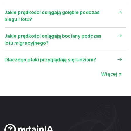
Jakie prędkości osiągają gołębie podczas
biegu i lotu?
Jakie prędkości osiągają bociany podczas
lotu migracyjnego?
Dlaczego ptaki przyglądają się ludziom?
Więcej »