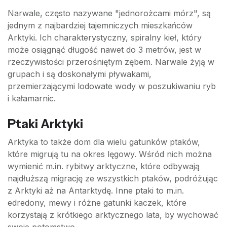
Narwale, często nazywane "jednorożcami mórz", są
jednym z najbardziej tajemniczych mieszkańców
Arktyki. Ich charakterystyczny, spiralny kieł, który
może osiągnąć długość nawet do 3 metrów, jest w
rzeczywistości przerośniętym zębem. Narwale żyją w
grupach i są doskonałymi pływakami,
przemierzającymi lodowate wody w poszukiwaniu ryb
i kałamarnic.
Ptaki Arktyki
Arktyka to także dom dla wielu gatunków ptaków,
które migrują tu na okres lęgowy. Wśród nich można
wymienić m.in. rybitwy arktyczne, które odbywają
najdłuższą migrację ze wszystkich ptaków, podróżując
z Arktyki aż na Antarktydę. Inne ptaki to m.in.
edredony, mewy i różne gatunki kaczek, które
korzystają z krótkiego arktycznego lata, by wychować