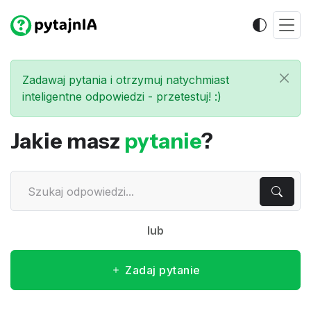
Zadawaj pytania i otrzymuj natychmiast
inteligentne odpowiedzi - przetestuj! :)
Jakie masz
pytanie
?
lub
Zadaj pytanie