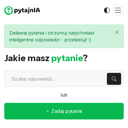
Zadawaj pytania i otrzymuj natychmiast
inteligentne odpowiedzi - przetestuj! :)
Jakie masz
pytanie
?
lub
Zadaj pytanie