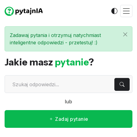
Zadawaj pytania i otrzymuj natychmiast
inteligentne odpowiedzi - przetestuj! :)
Jakie masz
pytanie
?
lub
Zadaj pytanie